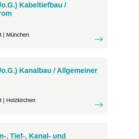
/o.G.) Kabeltiefbau /
rom
it | München
/o.G.) Kanalbau / Allgemeiner
t | Holzkirchen
n-, Tief-, Kanal- und