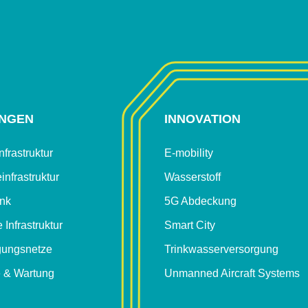
NGEN
INNOVATION
frastruktur
E-mobility
infrastruktur
Wasserstoff
unk
5G Abdeckung
 Infrastruktur
Smart City
gungsnetze
Trinkwasser­versorgung
e & Wartung
Unmanned Aircraft Systems