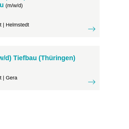
au
(m/w/d)
t | Helmstedt
/w/d) Tiefbau (Thüringen)
t | Gera