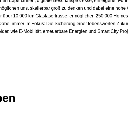
hen Expert:innen, digitale Geschäftsprozesse, ein eigener Fuh
öglichen uns, skalierbar groß zu denken und dabei eine hohe Qu
Jahr über 10.000 km Glasfasertrasse, ermöglichen 250.000 Home
 Dabei immer im Fokus: Die Sicherung einer lebenswerten Zuku
der, wie E-Mobilität, erneuerbare Energien und Smart City Proj
ben