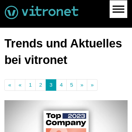
Navig
Trends und Aktuelles
bei vitronet
(Standort)
«
«
1
2
3
4
5
»
»