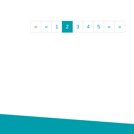
(Standort)
«
«
1
2
3
4
5
»
»