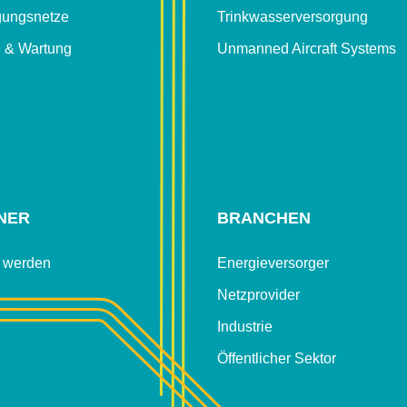
gungsnetze
Trinkwasser­versorgung
e & Wartung
Unmanned Aircraft Systems
NER
BRANCHEN
r werden
Energieversorger
Netzprovider
Industrie
Öffentlicher Sektor