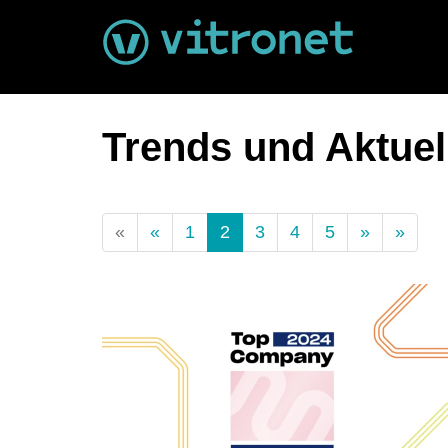
Trends und Aktuell
(Standort)
«
«
1
2
3
4
5
»
»