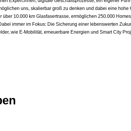
hen Expert:innen, digitale Geschäftsprozesse, ein eigener Fuh
öglichen uns, skalierbar groß zu denken und dabei eine hohe Qu
Jahr über 10.000 km Glasfasertrasse, ermöglichen 250.000 Home
 Dabei immer im Fokus: Die Sicherung einer lebenswerten Zuku
der, wie E-Mobilität, erneuerbare Energien und Smart City Proj
ben