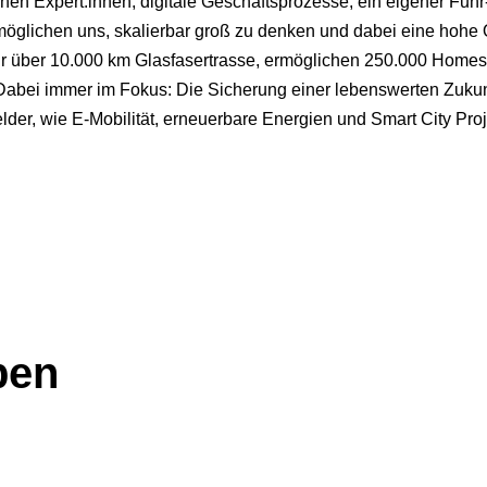
hen Expert:innen, digitale Geschäftsprozesse, ein eigener Fuh
öglichen uns, skalierbar groß zu denken und dabei eine hohe Qu
Jahr über 10.000 km Glasfasertrasse, ermöglichen 250.000 Home
 Dabei immer im Fokus: Die Sicherung einer lebenswerten Zuku
der, wie E-Mobilität, erneuerbare Energien und Smart City Proj
ben