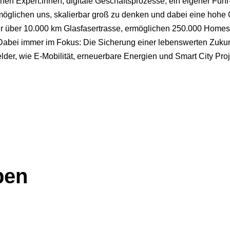
hen Expert:innen, digitale Geschäftsprozesse, ein eigener Fuh
öglichen uns, skalierbar groß zu denken und dabei eine hohe Qu
Jahr über 10.000 km Glasfasertrasse, ermöglichen 250.000 Home
 Dabei immer im Fokus: Die Sicherung einer lebenswerten Zuku
der, wie E-Mobilität, erneuerbare Energien und Smart City Proj
ben