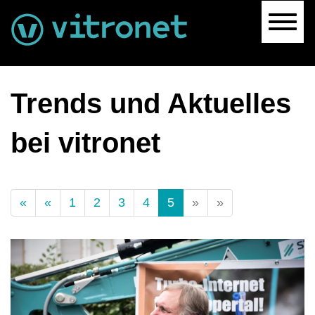
Navig
Trends und Aktuelles
bei vitronet
(Standort)
«
«
1
2
3
4
5
»
»